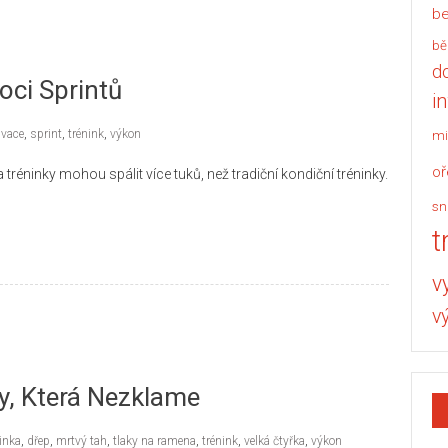
be
bě
d
oci Sprintů
i
ivace
,
sprint
,
trénink
,
výkon
mi
oř
tréninky mohou spálit více tuků, než tradiční kondiční tréninky.
sn
t
v
v
y, Která Nezklame
inka
,
dřep
,
mrtvý tah
,
tlaky na ramena
,
trénink
,
velká čtyřka
,
výkon