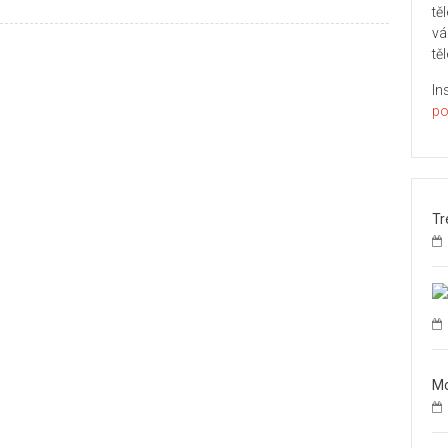
tě
vá
těl
In
po
Tr
Mo