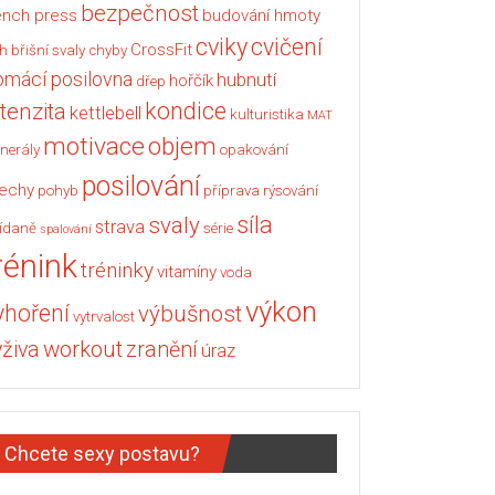
bezpečnost
nch press
budování hmoty
cviky
cvičení
CrossFit
h
břišní svaly
chyby
omácí posilovna
hubnutí
hořčík
dřep
kondice
ntenzita
kettlebell
kulturistika
MAT
motivace
objem
nerály
opakování
posilování
echy
pohyb
příprava
rýsování
síla
svaly
strava
ídaně
série
spalování
rénink
tréninky
vitamíny
voda
výkon
yhoření
výbušnost
vytrvalost
workout
ýživa
zranění
úraz
Chcete sexy postavu?