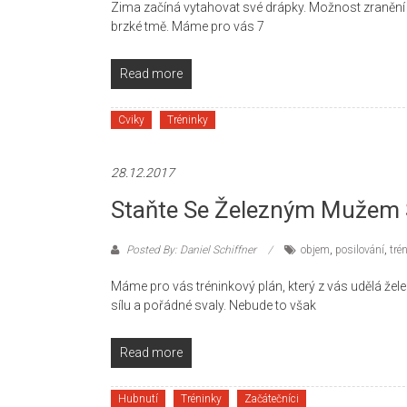
Zima začíná vytahovat své drápky. Možnost zranění při
brzké tmě. Máme pro vás 7
Read more
Cviky
Tréninky
28.12.2017
Staňte Se Železným Mužem 
Posted By: Daniel Schiffner
objem
,
posilování
,
tré
Máme pro vás tréninkový plán, který z vás udělá žele
sílu a pořádné svaly. Nebude to však
Read more
Hubnutí
Tréninky
Začátečníci