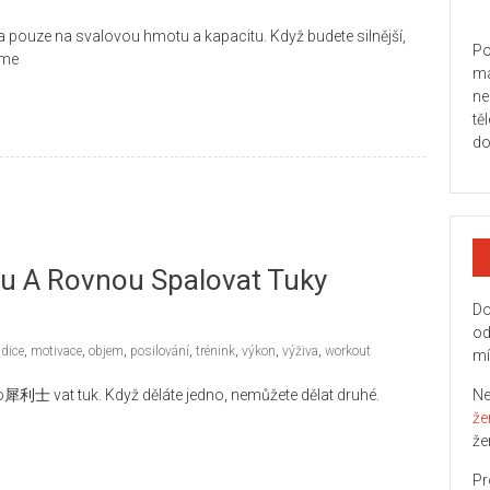
pouze na svalovou hmotu a kapacitu. Když budete silnější,
Po
áme
ma
ne
tě
do
u A Rovnou Spalovat Tuky
Do
od
dice
,
motivace
,
objem
,
posilování
,
trénink
,
výkon
,
výživa
,
workout
mí
 犀利士 vat tuk. Když děláte jedno, nemůžete dělat druhé.
Ne
že
že
Pr