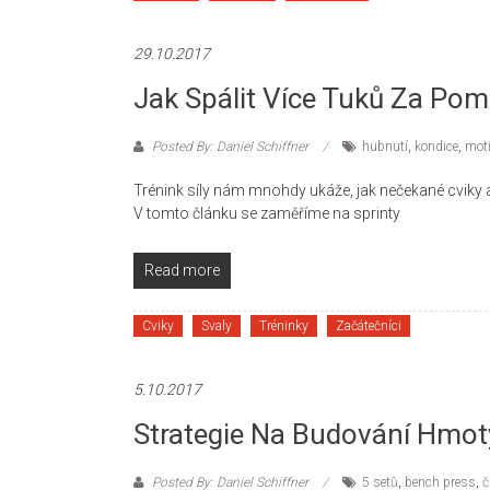
29.10.2017
Jak Spálit Více Tuků Za Pom
Posted By: Daniel Schiffner
hubnutí
,
kondice
,
mot
Trénink síly nám mnohdy ukáže, jak nečekané cviky a 
V tomto článku se zaměříme na sprinty
Read more
Cviky
Svaly
Tréninky
Začátečníci
5.10.2017
Strategie Na Budování Hmot
Posted By: Daniel Schiffner
5 setů
,
bench press
,
č