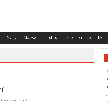
Svaly
Motivace
Hubnutí
Suplementace
Medic
ní
ink
,
úraz
,
výkon
,
zranění