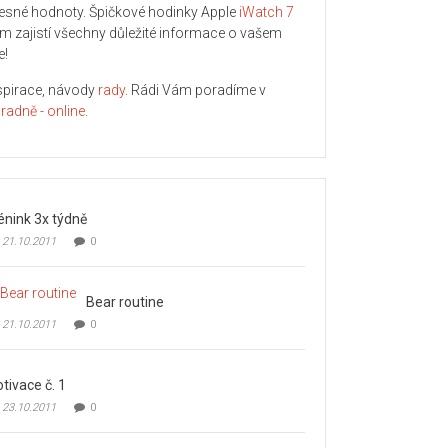
lesné hodnoty. Špičkové hodinky Apple
iWatch 7
m zajistí všechny důležité informace o vašem
e!
spirace, návody
rady
. Rádi Vám poradíme v
radně - online
.
énink 3x týdně
21.10.2011
0
Bear routine
21.10.2011
0
tivace č. 1
23.10.2011
0