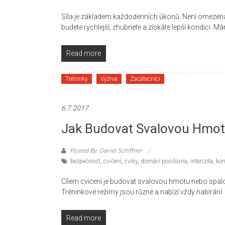
Síla je základem každodenních úkonů. Není omezena 
budete rychlejší, zhubnete a získáte lepší kondici. M
Read more
Tréninky
Výživa
Začátečníci
6.7.2017
Jak Budovat Svalovou Hmot
Posted By: Daniel Schiffner
bezpečnost
,
cvičení
,
cviky
,
domácí posilovna
,
intenzita
,
kon
Cílem cvičení je budovat svalovou hmotu nebo spalo
Tréninkové režimy jsou různé a nabízí vždy nabírání
Read more