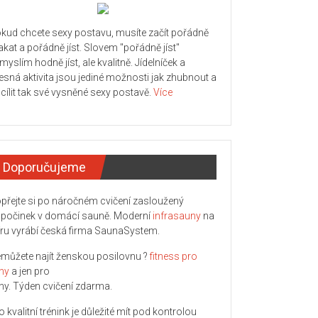
kud chcete sexy postavu, musíte začít pořádně
kat a pořádně jíst. Slovem "pořádně jíst"
myslím hodně jíst, ale kvalitně. Jídelníček a
lesná aktivita jsou jediné možnosti jak zhubnout a
cílit tak své vysněné sexy postavě.
Více
Doporučujeme
přejte si po náročném cvičení zasloužený
počinek v domácí sauně. Moderní
infrasauny
na
ru vyrábí česká firma SaunaSystem.
můžete najít ženskou posilovnu ?
fitness pro
ny
a jen pro
ny. Týden cvičení zdarma.
o kvalitní trénink je důležité mít pod kontrolou