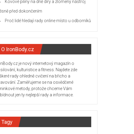
Kovové piliny na dně díry a zlomený nástroj
těsně před dokončením
Proč lidé hledají rady online místo u odborníků
O IronBody.cz
onBody.cz je nový internetový magazín o
silování, kulturistice a fitness. Najdete zde
škeré rady ohledně cvičení na břicho a
ravování. Zaměřujeme se na osvědčené
éninkové metody, protože chceme Vám
bídnout jen ty nejlepší rady a informace.
Tagy