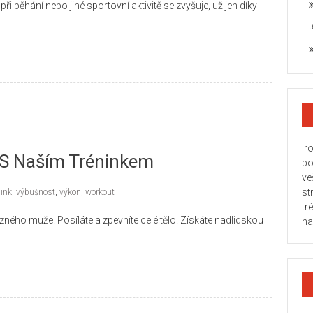
 běhání nebo jiné sportovní aktivitě se zvyšuje, už jen díky
Ir
S Naším Tréninkem
po
ve
st
nink
,
výbušnost
,
výkon
,
workout
tr
zného muže. Posíláte a zpevníte celé tělo. Získáte nadlidskou
na