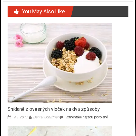
You May Also Like
Snídaně z ovesných vloček na dva způsoby
u
9.1.2017
Daniel Schiffner
Komentáře nejsou povolené
textu
s
názvem