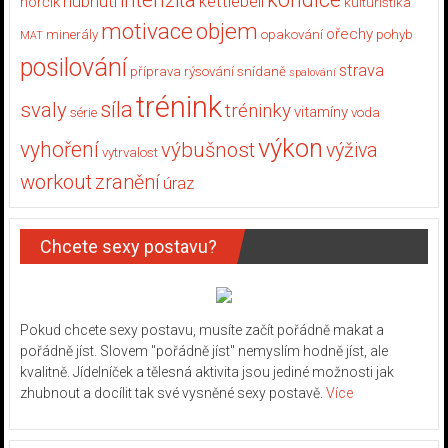
hubnutí
kettlebell
hořčík
kulturistika
motivace
objem
ořechy
minerály
opakování
pohyb
MAT
posilování
strava
příprava
rýsování
snídaně
spalování
trénink
síla
svaly
tréninky
vitamíny
série
voda
výkon
vyhoření
výbušnost
výživa
vytrvalost
workout
zranění
úraz
Chcete sexy postavu?
Pokud chcete sexy postavu, musíte začít pořádně makat a
pořádně jíst. Slovem "pořádně jíst" nemyslím hodně jíst, ale
kvalitně. Jídelníček a tělesná aktivita jsou jediné možnosti jak
zhubnout a docílit tak své vysněné sexy postavě.
Více