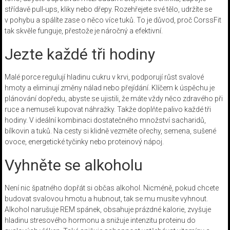
střídavě pull-ups, kliky nebo dřepy. Rozehřejete své tělo, udržíte se
v pohybu a spálíte zase o něco více tuků. To je důvod, proč CorssFit
tak skvěle funguje, přestože je náročný a efektivní.
Jezte každé tři hodiny
Malé porce regulují hladinu cukru v krvi, podporují růst svalové
hmoty a eliminují změny nálad nebo přejídání. Klíčem k úspěchu je
plánování dopředu, abyste se ujistili, že máte vždy něco zdravého při
ruce a nemuseli kupovat náhražky. Takže doplňte palivo každé tři
hodiny. V ideální kombinaci dostatečného množství sacharidů,
bílkovin a tuků. Na cesty si klidně vezměte ořechy, semena, sušené
ovoce, energetické tyčinky nebo proteinový nápoj.
Vyhněte se alkoholu
Není nic špatného dopřát si občas alkohol. Nicméně, pokud chcete
budovat svalovou hmotu a hubnout, tak se mu musíte vyhnout.
Alkohol narušuje REM spánek, obsahuje prázdné kalorie, zvyšuje
hladinu stresového hormonu a snižuje intenzitu proteinu do