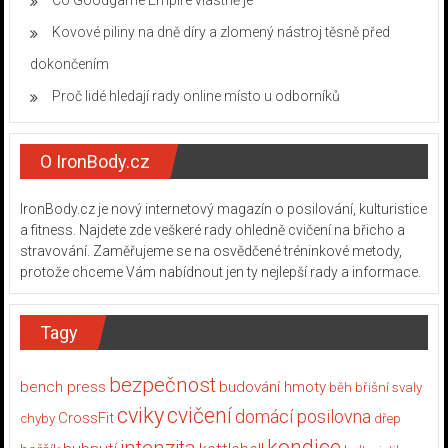
Kovové piliny na dně díry a zlomený nástroj těsně před
dokončením
Proč lidé hledají rady online místo u odborníků
O IronBody.cz
IronBody.cz je nový internetový magazín o posilování, kulturistice
a fitness. Najdete zde veškeré rady ohledně cvičení na břicho a
stravování. Zaměřujeme se na osvědčené tréninkové metody,
protože chceme Vám nabídnout jen ty nejlepší rady a informace.
Tagy
bezpečnost
bench press
budování hmoty
běh
břišní svaly
cviky
cvičení
domácí posilovna
CrossFit
chyby
dřep
kondice
intenzita