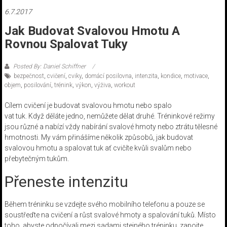
6.7.2017
Jak Budovat Svalovou Hmotu A
Rovnou Spalovat Tuky
Posted By: Daniel Schiffner
bezpečnost
,
cvičení
,
cviky
,
domácí posilovna
,
intenzita
,
kondice
,
motivace
,
objem
,
posilování
,
trénink
,
výkon
,
výživa
,
workout
Cílem cvičení je budovat svalovou hmotu nebo spalo
vat tuk. Když děláte jedno, nemůžete dělat druhé. Tréninkové režimy
jsou různé a nabízí vždy nabírání svalové hmoty nebo ztrátu tělesné
hmotnosti. My vám přinášíme několik způsobů, jak budovat
svalovou hmotu a spalovat tuk ať cvičíte kvůli svalům nebo
přebytečným tukům.
Přeneste intenzitu
Během tréninku se vzdejte svého mobilního telefonu a pouze se
soustřeďte na cvičení a růst svalové hmoty a spalování tuků. Místo
toho, abyste odpočívali mezi sadami stejného tréninku, zapojte