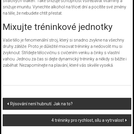
svalových vláken. Také snižuje schopnost vstřebávat vitamíny a
snižuje imunitu. Vynechte alkohol na třicet dní a pocítíte své změny
na těle, že nebudete chtít přestat.
Mixujte tréninkové jednotky
Vaše tělo je fenomenální stroj, který si snadno zvykne na všechny
druhy zátěže. Proto je důležité mixovat tréninky a nedovolit mu si
zvyknout. Střídejte tělocvičnu s cvičením venku a činky s vlastní
vahou. Jednou za čas si dejte dynamický tréninky a někdy si běžte i
zaběhat. Nezapomínejte na plavání, které vás skvěle vyseká.
Post
Rýsování není hubnutí. Jak na to?
navigation
4 tréninky pro rychlost, sílu a vytrvalost