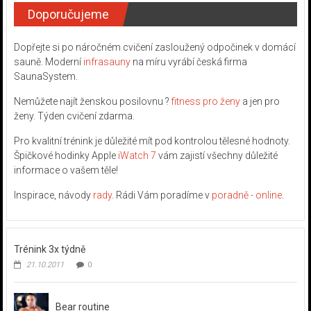
Doporučujeme
Dopřejte si po náročném cvičení zasloužený odpočinek v domácí
sauně. Moderní
infrasauny
na míru vyrábí česká firma
SaunaSystem.
Nemůžete najít ženskou posilovnu ?
fitness pro ženy
a jen pro
ženy. Týden cvičení zdarma.
Pro kvalitní trénink je důležité mít pod kontrolou tělesné hodnoty.
Špičkové hodinky Apple
iWatch 7
vám zajistí všechny důležité
informace o vašem těle!
Inspirace, návody
rady
. Rádi Vám poradíme v
poradně - online
.
Trénink 3x týdně
21.10.2011
0
Bear routine