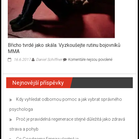
Břicho tvrdé jako skála. Vyzkoušejte rutinu bojovníků
MMA
u
16.6.2017
Daniel Schiffner
Komentáře nejsou povolené
textu
s
názvem
Nejnovější příspěvky
Břicho
tvrdé
jako
skála.
Kdy vyhledat odbornou pomoc a jak vybrat správného
Vyzkoušejte
psychologa
rutinu
bojovníků
Proč je pravidelná regenerace stejně důležitá jako zdravá
MMA
strava a pohyb
Co Goodgame Empire vlastně je