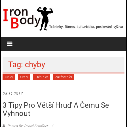
Skip
to
content
Tréninky,
fitness,
kulturistika,
Tag: chyby
posilování,
Cviky
Svaly
Tréninky
Začátečníci
výživa
Kulturistika,
28.11.2017
cviky,
3 Tipy Pro Větší Hruď A Čemu Se
fitness,
suplementy,
Vyhnout
tréninky,..
Posted By: Daniel Schiffner