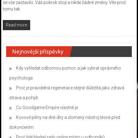
se vše zastavilo. Váš pokrok stojí a nikde žádné změny. Víte proč
tomu tak
Read more
Nejnovější příspěvky
Kdy vyhledat odbornou pomoc a jak vybrat správného
psychologa
Proč je pravidelná regenerace stejně důležitá jako zdravá
strava a pohyb
Co Goodgame Empire vlastně je
Kovové piliny na dně díry a zlomený nástroj těsně před
dokončením
Proč lidé hledají rady online místo u odborníků