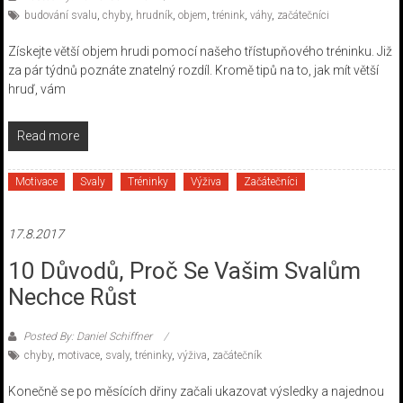
budování svalu
,
chyby
,
hrudník
,
objem
,
trénink
,
váhy
,
začátečníci
Získejte větší objem hrudi pomocí našeho třístupňového tréninku. Již
za pár týdnů poznáte znatelný rozdíl. Kromě tipů na to, jak mít větší
hruď, vám
Read more
Motivace
Svaly
Tréninky
Výživa
Začátečníci
17.8.2017
10 Důvodů, Proč Se Vašim Svalům
Nechce Růst
Posted By: Daniel Schiffner
chyby
,
motivace
,
svaly
,
tréninky
,
výživa
,
začátečník
Konečně se po měsících dřiny začali ukazovat výsledky a najednou