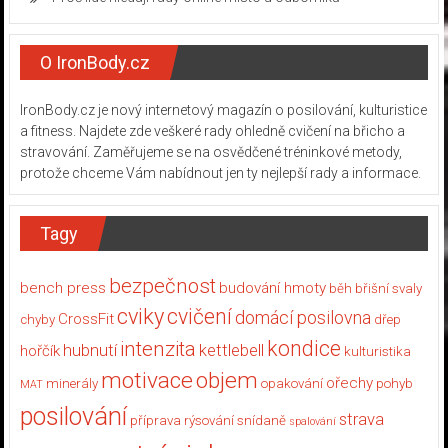
O IronBody.cz
IronBody.cz je nový internetový magazín o posilování, kulturistice
a fitness. Najdete zde veškeré rady ohledně cvičení na břicho a
stravování. Zaměřujeme se na osvědčené tréninkové metody,
protože chceme Vám nabídnout jen ty nejlepší rady a informace.
Tagy
bezpečnost
bench press
budování hmoty
běh
břišní svaly
cviky
cvičení
domácí posilovna
CrossFit
chyby
dřep
kondice
intenzita
hubnutí
kettlebell
hořčík
kulturistika
motivace
objem
ořechy
minerály
opakování
pohyb
MAT
posilování
strava
příprava
rýsování
snídaně
spalování