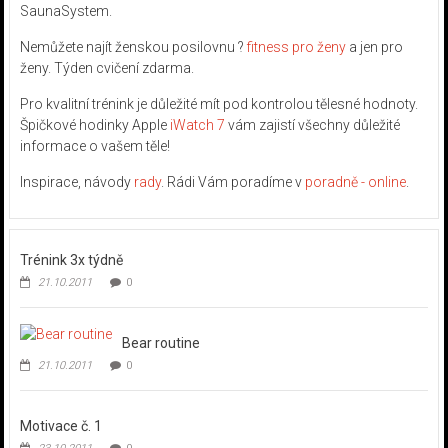
SaunaSystem.
Nemůžete najít ženskou posilovnu ?
fitness pro ženy
a jen pro
ženy. Týden cvičení zdarma.
Pro kvalitní trénink je důležité mít pod kontrolou tělesné hodnoty.
Špičkové hodinky Apple
iWatch 7
vám zajistí všechny důležité
informace o vašem těle!
Inspirace, návody
rady
. Rádi Vám poradíme v
poradně - online
.
Trénink 3x týdně
21.10.2011
0
Bear routine
21.10.2011
0
Motivace č. 1