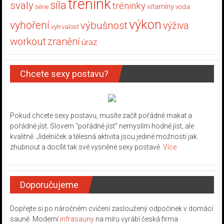
trénink
síla
svaly
tréninky
vitamíny
série
voda
výkon
vyhoření
výbušnost
výživa
vytrvalost
workout
zranění
úraz
Chcete sexy postavu?
Pokud chcete sexy postavu, musíte začít pořádně makat a
pořádně jíst. Slovem "pořádně jíst" nemyslím hodně jíst, ale
kvalitně. Jídelníček a tělesná aktivita jsou jediné možnosti jak
zhubnout a docílit tak své vysněné sexy postavě.
Více
Doporučujeme
Dopřejte si po náročném cvičení zasloužený odpočinek v domácí
sauně. Moderní
infrasauny
na míru vyrábí česká firma