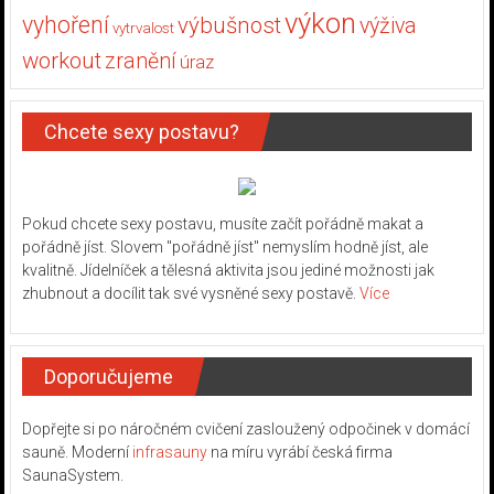
výkon
vyhoření
výbušnost
výživa
vytrvalost
workout
zranění
úraz
Chcete sexy postavu?
Pokud chcete sexy postavu, musíte začít pořádně makat a
pořádně jíst. Slovem "pořádně jíst" nemyslím hodně jíst, ale
kvalitně. Jídelníček a tělesná aktivita jsou jediné možnosti jak
zhubnout a docílit tak své vysněné sexy postavě.
Více
Doporučujeme
Dopřejte si po náročném cvičení zasloužený odpočinek v domácí
sauně. Moderní
infrasauny
na míru vyrábí česká firma
SaunaSystem.