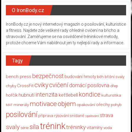
O IronBody.cz
IronBody.cz je nový internetový magazín o posilování, kulturistice
a fitness. Najdete zde veškeré rady ohledně cvičení na břicho a
stravování. Zaměřujeme se na osvědčené tréninkové metody,
protože chceme Vám nabídnout jen ty nejlepší rady a informace.
Tagy
bezpečnost
bench press
budování hmoty
běh
břišní svaly
cviky
cvičení
domácí posilovna
CrossFit
chyby
dřep
kondice
intenzita
hubnutí
kettlebell
hořčík
kulturistika
motivace
objem
ořechy
minerály
opakování
pohyb
MAT
posilování
strava
příprava
rýsování
snídaně
spalování
trénink
síla
svaly
tréninky
vitamíny
série
voda