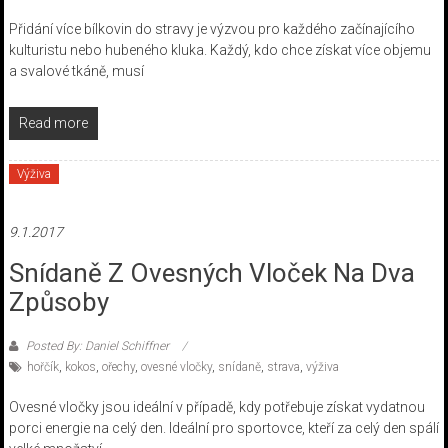
Přidání více bílkovin do stravy je výzvou pro každého začínajícího
kulturistu nebo hubeného kluka. Každý, kdo chce získat více objemu
a svalové tkáně, musí
Read more
Výživa
9.1.2017
Snídaně Z Ovesných Vloček Na Dva
Způsoby
Posted By: Daniel Schiffner
hořčík
,
kokos
,
ořechy
,
ovesné vločky
,
snídaně
,
strava
,
výživa
Ovesné vločky jsou ideální v případě, kdy potřebuje získat vydatnou
porci energie na celý den. Ideální pro sportovce, kteří za celý den spálí