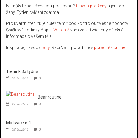
Nemůžete najít ženskou posilovnu ?
fitness pro ženy
a jen pro
ženy. Týden cvičení zdarma.
Pro kvalitní trénink je důležité mít pod kontrolou tělesné hodnoty.
Špičkové hodinky Apple
iWatch 7
vám zajistí všechny důležité
informace o vašem těle!
Inspirace, návody
rady
. Rádi Vám poradíme v
poradně - online
.
Trénink 3x týdně
21.10.2011
0
Bear routine
21.10.2011
0
Motivace č. 1
23.10.2011
0