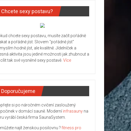
Chcete sexy postavu?
kud chcete sexy postavu, musíte začít pořádně
kat a pořádně jíst. Slovem "pořádně jíst"
myslím hodně jíst, ale kvalitně. Jídelníček a
lesná aktivita jsou jediné možnosti jak zhubnout a
cílit tak své vysněné sexy postavě.
Více
Doporučujeme
přejte si po náročném cvičení zasloužený
počinek v domácí sauně. Moderní
infrasauny
na
ru vyrábí česká firma SaunaSystem.
můžete najít ženskou posilovnu ?
fitness pro