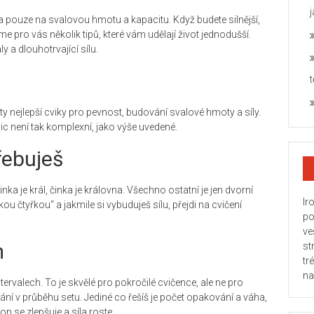
pouze na svalovou hmotu a kapacitu. Když budete silnější,
me pro vás několik tipů, které vám udělají život jednodušší.
y a dlouhotrvající sílu.
ty nejlepší cviky pro pevnost, budování svalové hmoty a síly.
 nic není tak komplexní, jako výše uvedené.
řebuješ
a je král, činka je královna. Všechno ostatní je jen dvorní
Ir
ou čtyřkou“ a jakmile si vybuduješ sílu, přejdi na cvičení
po
ve
m
st
tr
na
intervalech. To je skvělé pro pokročilé cvičence, ale ne pro
ání v průběhu setu. Jediné co řešíš je počet opakování a váha,
on se zlepšuje a síla roste.