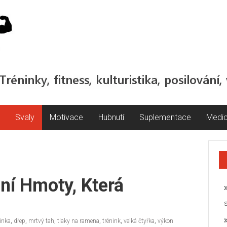
Svaly
Motivace
Hubnutí
Suplementace
Medic
ní Hmoty, Která
inka
,
dřep
,
mrtvý tah
,
tlaky na ramena
,
trénink
,
velká čtyřka
,
výkon