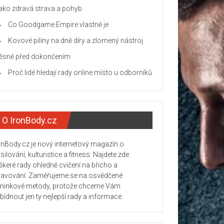
jako zdravá strava a pohyb
Co Goodgame Empire vlastně je
Kovové piliny na dně díry a zlomený nástroj
těsně před dokončením
Proč lidé hledají rady online místo u odborníků
O IronBody.cz
onBody.cz je nový internetový magazín o
silování, kulturistice a fitness. Najdete zde
škeré rady ohledně cvičení na břicho a
ravování. Zaměřujeme se na osvědčené
éninkové metody, protože chceme Vám
bídnout jen ty nejlepší rady a informace.