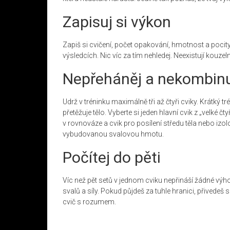
Zapisuj si výkon
Zapiš si cvičení, počet opakování, hmotnost a pocity.
výsledcích. Nic víc za tím nehledej. Neexistují kouzel
Nepřeháněj a nekombin
Udrž v tréninku maximálně tři až čtyři cviky. Krátký 
přetěžuje tělo. Vyberte si jeden hlavní cvik z „velké 
v rovnováze a cvik pro posílení středu těla nebo izol
vybudovanou svalovou hmotu.
Počítej do pěti
Víc než pět setů v jednom cviku nepřináší žádné výhod
svalů a síly. Pokud půjdeš za tuhle hranici, přivedeš
cvič s rozumem.