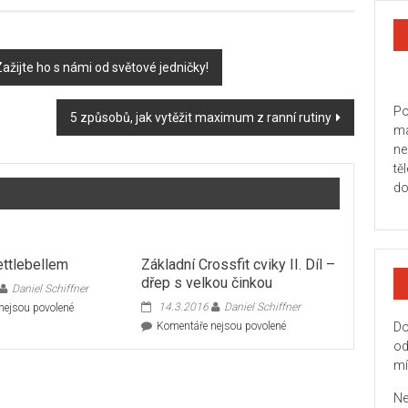
. Zažijte ho s námi od světové jedničky!
Po
5 způsobů, jak vytěžit maximum z ranní rutiny
ma
ne
tě
do
ettlebellem
Základní Crossfit cviky II. Díl –
dřep s velkou činkou
Daniel Schiffner
u
14.3.2016
Daniel Schiffner
nejsou povolené
textu
u
Komentáře nejsou povolené
Do
s
textu
od
názvem
s
mí
Zahřátí
názvem
s
Základní
Ne
kettlebellem
Crossfit