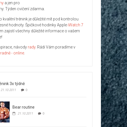
ny
a jen pro
ny. Týden cvičení zdarma.
o kvalitní trénink je důležité mít pod kontrolou
lesné hodnoty. Špičkové hodinky Apple
iWatch 7
m zajistí všechny důležité informace o vašem
e!
spirace, návody
rady
. Rádi Vám poradíme v
radně - online
.
énink 3x týdně
21.10.2011
0
Bear routine
21.10.2011
0