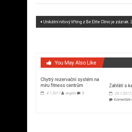
Post
Unikátní niťový lifting z Be Elite Clinic je zázrak
navigation
You May Also Like
Chytrý rezervační systém na
míru fitness centrům
Zahřátí s k
4.1.2017
angelo
0
23.1.2017
Komentáře 