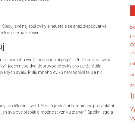
 Sleduj své nejlepší cviky a neustále se snaž zlepšovat ve
be
né formule na zlepšení.
bě
uj
d
i
trénink pomáhá využít hormonální přepětí. Příliš mnoho cviků
mi
čtyřky“, jeden nebo dva doprovodné cviky pro udržení těla
ovaných svalů. Příliš mnoho cviků neprospívá tělu a ničí
oř
sn
t
y pro tělo ani sval. Pět setů je ideální kombinace pro získání
v
 si jen svalové přepětí a možnost vzniku zranění. Spolkni ego a
v