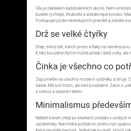
Síla je základem každodenních úkonů. Není omezena 
budete rychlejší, zhubnete a získáte lepší kondici. Má
Postupujte podle následujících pravidel a získáte sval
Drž se velké čtyřky
Dřep, mrtvý tah, bench press a tlaky na ramena jsou 
K této kouzelné čtyřce můžeš přidat i další cviky, ale
Činka je všechno co pot
Zapomeňte na všechny moderní výstřelky a stroje. Čink
šašek. Má své místo, ale není podstatné. Začni s „velk
s činkou a vlastním tělem.
Minimalismus předevší
Někteří trenéři chtějí po klientech zvedání v určitých 
začátečníky. Není třeba počítat nic jiného než opakov
která neustále narůstá. Jedině tak poznáš, že tvůj výk