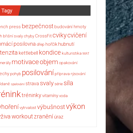
Tagy
bezpečnost
nch press
budování hmoty
cviky
cvičení
CrossFit
h
břišní svaly
chyby
omácí posilovna
hubnutí
hořčík
dřep
kondice
ntenzita
kettlebell
kulturistika
MAT
motivace
objem
nerály
opakování
posilování
echy
pohyb
příprava
rýsování
síla
svaly
strava
ídaně
série
spalování
rénink
tréninky
vitamíny
voda
výkon
yhoření
výbušnost
vytrvalost
workout
ýživa
zranění
úraz