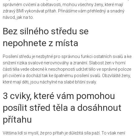
správném cvičení a obětavosti, mohou všechny ženy, které mají
zdravý BMI vykonávat přítah. Přinášíme vám přehledný a snadný
návod, jak na to.
Bez silného středu se
nepohnete z místa
Posílení středu je nezbytné pro správnou funkci ostatních svalů a ke
snížení rizika svalové nerovnováhy a zranění. Slabost žen v horní
části těla vede obecně k neschopnosti udržet tělo ve správné poloze
při cvičení a dochází tak ke špatnému posílení svalů. Obzvláště ženy,
které mají děti, jsou náchylné na slabé břišní svaly.
3 cviky, které vám pomohou
posílit střed těla a dosáhnout
přítahu
Většina lidí si myslí, že pro přítah je důležitá síla paží. To však není