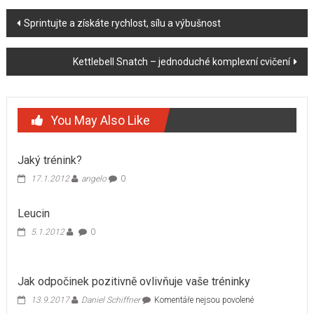
Post
Sprintujte a získáte rychlost, sílu a výbušnost
navigation
Kettlebell Snatch – jednoduché komplexní cvičení
You May Also Like
Jaký trénink?
17.1.2012
angelo
0
Leucin
5.1.2012
0
Jak odpočinek pozitivně ovlivňuje vaše tréninky
u
13.9.2017
Daniel Schiffner
Komentáře nejsou povolené
textu