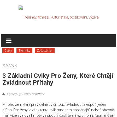
Skip
to
content
Tréninky,
fitness,
Cviky
Tréninky
Začátečníci
kulturistika,
posilování,
5.9.2016
výživa
3 Základní Cviky Pro Ženy, Které Chtějí
Zvládnout Přítahy
Kulturistika,
cviky,
Posted By: Daniel Schiffner
fitness,
suplementy,
Mnoho žen, které pravidelně cvičí, touží zvládnout alespoň jeden
tréninky,..
přítah. Pro ženy je však tento cvik mnohem náročnější, neboť obecně
mají více svalové hmoty ve spodní části těla, než v horní. Nicméně při