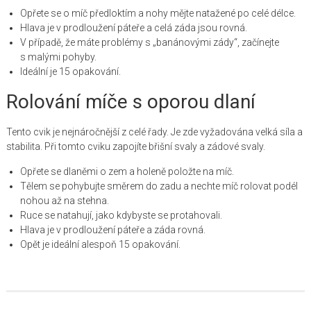
Opřete se o míč předloktím a nohy mějte natažené po celé délce.
Hlava je v prodloužení páteře a celá záda jsou rovná.
V případě, že máte problémy s „banánovými zády“, začínejte
s malými pohyby.
Ideální je 15 opakování.
Rolování míče s oporou dlaní
Tento cvik je nejnáročnější z celé řady. Je zde vyžadována velká síla a
stabilita. Při tomto cviku zapojíte břišní svaly a zádové svaly.
Opřete se dlaněmi o zem a holeně položte na míč.
Tělem se pohybujte směrem do zadu a nechte míč rolovat podél
nohou až na stehna.
Ruce se natahují, jako kdybyste se protahovali.
Hlava je v prodloužení páteře a záda rovná.
Opět je ideální alespoň 15 opakování.