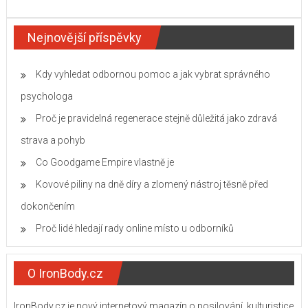
s
názvem
Nejnovější příspěvky
Jak
odpočinek
pozitivně
ovlivňuje
Kdy vyhledat odbornou pomoc a jak vybrat správného
vaše
psychologa
tréninky
Proč je pravidelná regenerace stejně důležitá jako zdravá
strava a pohyb
Co Goodgame Empire vlastně je
Kovové piliny na dně díry a zlomený nástroj těsně před
dokončením
Proč lidé hledají rady online místo u odborníků
O IronBody.cz
IronBody.cz je nový internetový magazín o posilování, kulturistice