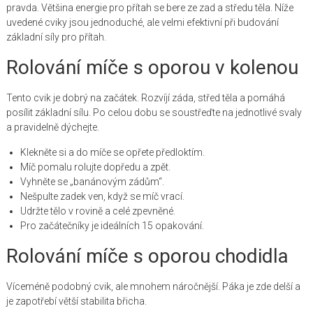
pravda. Většina energie pro přítah se bere ze zad a středu těla. Níže
uvedené cviky jsou jednoduché, ale velmi efektivní při budování
základní síly pro přítah.
Rolování míče s oporou v kolenou
Tento cvik je dobrý na začátek. Rozvíjí záda, střed těla a pomáhá
posílit základní sílu. Po celou dobu se soustřeďte na jednotlivé svaly
a pravidelně dýchejte.
Klekněte si a do míče se opřete předloktím.
Míč pomalu rolujte dopředu a zpět.
Vyhněte se „banánovým zádům“.
Nešpulte zadek ven, když se míč vrací.
Udržte tělo v rovině a celé zpevněné.
Pro začátečníky je ideálních 15 opakování.
Rolování míče s oporou chodidla
Víceméně podobný cvik, ale mnohem náročnější. Páka je zde delší a
je zapotřebí větší stabilita břicha.