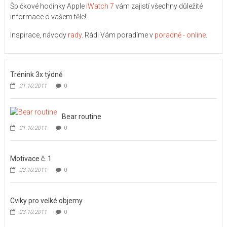
Špičkové hodinky Apple
iWatch 7
vám zajistí všechny důležité
informace o vašem těle!
Inspirace, návody
rady
. Rádi Vám poradíme v
poradně - online
.
Trénink 3x týdně
21.10.2011
0
Bear routine
21.10.2011
0
Motivace č. 1
23.10.2011
0
Cviky pro velké objemy
23.10.2011
0