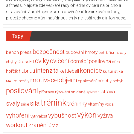
a fitness. Najdete zde veškeré rady ohledně cvičení na břicho a
stravování. Zaměřujeme se na osvědčené tréninkové metody,
protože chceme Vám nabídnout jen ty nejlepší rady a informace.
Tagy
bezpečnost
bench press
budování hmoty
běh
břišní svaly
cviky
cvičení
domácí posilovna
CrossFit
chyby
dřep
kondice
intenzita
hubnutí
kettlebell
hořčík
kulturistika
motivace
objem
ořechy
minerály
opakování
pohyb
MAT
posilování
strava
příprava
rýsování
snídaně
spalování
trénink
síla
svaly
tréninky
vitamíny
série
voda
výkon
vyhoření
výbušnost
výživa
vytrvalost
workout
zranění
úraz