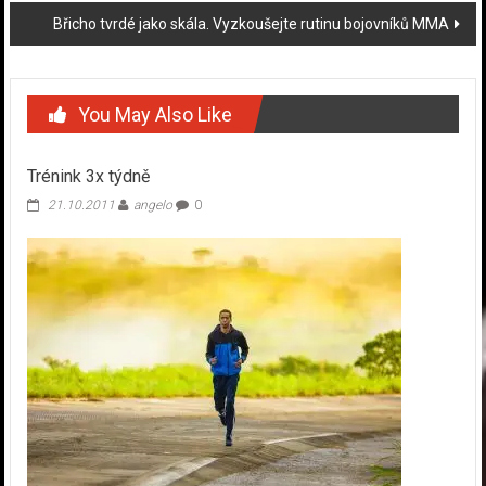
Břicho tvrdé jako skála. Vyzkoušejte rutinu bojovníků MMA
You May Also Like
Trénink 3x týdně
21.10.2011
angelo
0