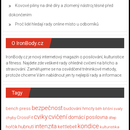
Kovové piliny na dně díry a zlomený nástroj těsně před
dokončením
Proč lidé hledají rady online místo u odborníků
O IronBody.cz
IronBody.cz je nový internetový magazín o posilování, kulturistice
a fitness. Najdete zde veškeré rady ohledně cvičení na břicho a
stravování. Zaměřujeme se na osvědčené tréninkové metody,
protože chceme Vám nabídnout jen ty nejlepší rady a informace.
Tagy
bezpečnost
bench press
budování hmoty
běh
břišní svaly
cviky
cvičení
domácí posilovna
CrossFit
chyby
dřep
kondice
intenzita
hubnutí
kettlebell
hořčík
kulturistika