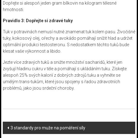
Dopřejte si alespoň jeden gram bílkovin na kilogram tělesné
hmotnosti.
Pravidlo 3: Dopřejte si zdravé tuky
Tuk v potravinách nemusí nutně znamenat tuk kolem pasu. Živočišné
tuky, kokosový olej, ořechy a avokádo pomáhají snížit hlad a udržet
optimální produkci testosteronu. S nedostatkem těchto tuků bude
klesat vaše výkonnost a libido.
Jezte více zdravých tuků a snižte množství sacharidů, které jen
zvyšují hladinu cukru v těle a pomáhají s ukládáním tuku. Získejte
alespoň 25% svých kalorií z dobrých zdrojů tuku a vyhněte se
umělým trans-tukům, které jsou spojeny s řadou zdravotních
problémů, jako jsou srdeční choroby.
Post
3 standardy pro muže na poměření síly
navigation