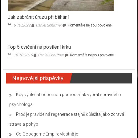
Jak zabránit úrazu při běhání
u
6.10.2022
Daniel Schiffner
Komentáře nejsou povolené
textu
s
názvem
Top 5 cvičení na posílení krku
Jak
zabránit
u
18.10.2016
Daniel Schiffner
Komentáře nejsou povolené
úrazu
textu
při
s
běhání
názvem
Nejnovější příspěvky
Top
5
cvičení
na
Kdy vyhledat odbornou pomoc a jak vybrat správného
posílení
psychologa
krku
Proč je pravidelná regenerace stejně důležitá jako zdravá
strava a pohyb
Co Goodgame Empire vlastně je