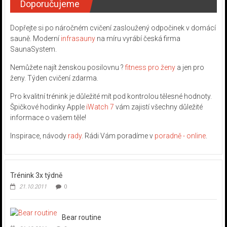
Doporučujeme
Dopřejte si po náročném cvičení zasloužený odpočinek v domácí
sauně. Moderní
infrasauny
na míru vyrábí česká firma
SaunaSystem.
Nemůžete najít ženskou posilovnu ?
fitness pro ženy
a jen pro
ženy. Týden cvičení zdarma.
Pro kvalitní trénink je důležité mít pod kontrolou tělesné hodnoty.
Špičkové hodinky Apple
iWatch 7
vám zajistí všechny důležité
informace o vašem těle!
Inspirace, návody
rady
. Rádi Vám poradíme v
poradně - online
.
Trénink 3x týdně
21.10.2011
0
Bear routine