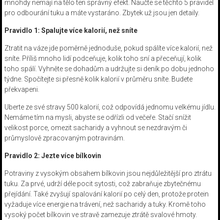
mnohdy nemají na tělo ten správný efekt. Naučte se těchto 5 pravidel
pro odbourání tuku a máte vystaráno. Zbytek už jsou jen detaily.
Pravidlo 1: Spalujte více kalorií, než sníte
Ztratit na váze jde poměrně jednoduše, pokud spálíte více kalorií, než
sníte. Příliš mnoho lidí podceňuje, kolik toho sní a přeceňují, kolik
toho spálí. Vyhněte se dohadům a udržujte si deník po dobu jednoho
týdne. Spočítejte si přesně kolik kalorií v průměru sníte. Budete
překvapeni.
Uberte ze své stravy 500 kalorií, což odpovídá jednomu velkému jídlu.
Nemáme tím na mysli, abyste se odřízli od večeře. Stačí snížit
velikost porce, omezit sacharidy a vyhnout se nezdravým či
průmyslově zpracovaným potravinám.
Pravidlo 2: Jezte více bílkovin
Potraviny z vysokým obsahem bílkovin jsou nejdůležitější pro ztrátu
tuku. Za prvé, udrží déle pocit sytosti, což zabraňuje zbytečnému
přejídání. Také zvyšují spalování kalorií po celý den, protože protein
vyžaduje více energie na trávení, než sacharidy a tuky. Kromě toho
vysoký počet bílkovin ve stravě zamezuje ztrátě svalové hmoty.