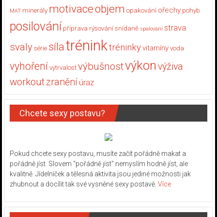
motivace
objem
ořechy
minerály
opakování
pohyb
MAT
posilování
strava
příprava
rýsování
snídaně
spalování
trénink
síla
svaly
tréninky
vitamíny
série
voda
výkon
vyhoření
výbušnost
výživa
vytrvalost
workout
zranění
úraz
Chcete sexy postavu?
Pokud chcete sexy postavu, musíte začít pořádně makat a
pořádně jíst. Slovem "pořádně jíst" nemyslím hodně jíst, ale
kvalitně. Jídelníček a tělesná aktivita jsou jediné možnosti jak
zhubnout a docílit tak své vysněné sexy postavě.
Více