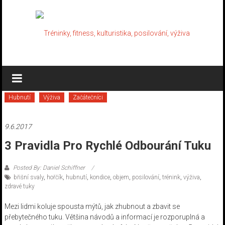
Skip
to
content
Tréninky,
fitness,
Hubnutí
Výživa
Začátečníci
kulturistika,
posilování,
9.6.2017
výživa
3 Pravidla Pro Rychlé Odbourání Tuku
Kulturistika,
Posted By: Daniel Schiffner
cviky,
břišní svaly
,
hořčík
,
hubnutí
,
kondice
,
objem
,
posilování
,
trénink
,
výživa
,
fitness,
zdravé tuky
suplementy,
Mezi lidmi koluje spousta mýtů, jak zhubnout a zbavit se
tréninky,..
přebytečného tuku. Většina návodů a informací je rozporuplná a