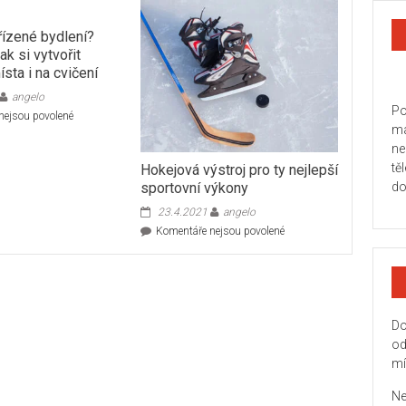
řízené bydlení?
ak si vytvořit
sta i na cvičení
angelo
Po
u
nejsou povolené
ma
textu
s
ne
názvem
tě
Hokejová výstroj pro ty nejlepší
Nejlépe
sportovní výkony
do
zařízené
23.4.2021
angelo
bydlení?
Poradíme,
u
Komentáře nejsou povolené
jak
textu
si
s
vytvořit
názvem
dostatek
Hokejová
místa
výstroj
Do
i
pro
na
od
ty
cvičení
nejlepší
mí
sportovní
výkony
Ne