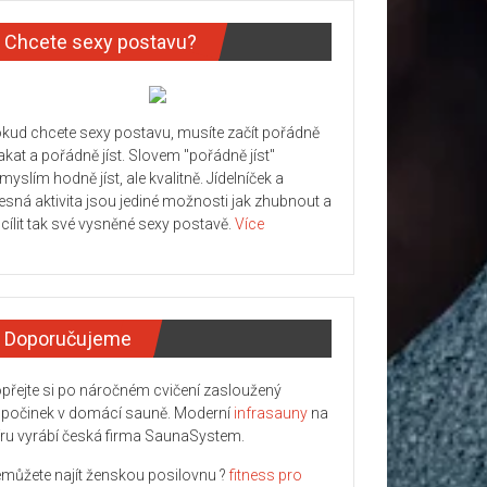
Chcete sexy postavu?
kud chcete sexy postavu, musíte začít pořádně
kat a pořádně jíst. Slovem "pořádně jíst"
myslím hodně jíst, ale kvalitně. Jídelníček a
lesná aktivita jsou jediné možnosti jak zhubnout a
cílit tak své vysněné sexy postavě.
Více
Doporučujeme
přejte si po náročném cvičení zasloužený
počinek v domácí sauně. Moderní
infrasauny
na
ru vyrábí česká firma SaunaSystem.
můžete najít ženskou posilovnu ?
fitness pro