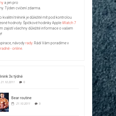
ny
a jen pro
ny. Týden cvičení zdarma.
o kvalitní trénink je důležité mít pod kontrolou
lesné hodnoty. Špičkové hodinky Apple
iWatch 7
m zajistí všechny důležité informace o vašem
e!
spirace, návody
rady
. Rádi Vám poradíme v
radně - online
.
énink 3x týdně
21.10.2011
0
Bear routine
21.10.2011
0