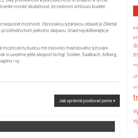
z. Díky přehlednosti a jednoduchosti si snadno a rychle
. Oceníte rovněž skutečnost, že cestovní smlouvu budete
 nespočet možnosti. Obrovskou lyžařskou oblastí je Zillertal.
be
prostřednictvím jednoho skipasu. Snad nejoblíbenější je
bě
d
roké možnosti tu budou mít milovníci freeridového lyžování.
i
sek si uveďme ještě alespoň Ischgl, Sölden, Saalbach, Arlberg,
aplno i vy.
mi
oř
sn
t
Jak správně posilovat penis
v
v