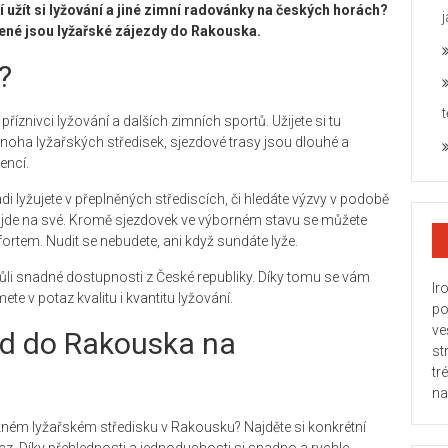
 užít si lyžování a jiné zimní radovánky na českých horách?
bené jsou lyžařské zájezdy do Rakouska.
?
íznivci lyžování a dalších zimních sportů. Užijete si tu
oha lyžařských středisek, sjezdové trasy jsou dlouhé a
encí.
 lyžujete v přeplněných střediscích, či hledáte výzvy v podobě
řijde na své. Kromě sjezdovek ve výborném stavu se můžete
fortem. Nudit se nebudete, ani když sundáte lyže.
ůli snadné dostupnosti z České republiky. Díky tomu se vám
Ir
ete v potaz kvalitu i kvantitu lyžování.
po
ve
ezd do Rakouska na
st
tr
na
kném lyžařském středisku v Rakousku? Najděte si konkrétní