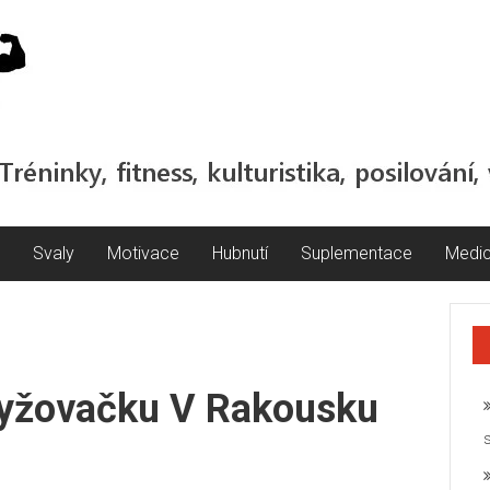
Svaly
Motivace
Hubnutí
Suplementace
Medic
 Lyžovačku V Rakousku