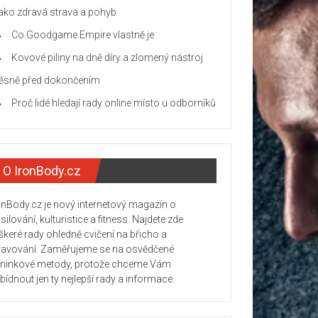
jako zdravá strava a pohyb
Co Goodgame Empire vlastně je
Kovové piliny na dně díry a zlomený nástroj
těsně před dokončením
Proč lidé hledají rady online místo u odborníků
O IronBody.cz
onBody.cz je nový internetový magazín o
silování, kulturistice a fitness. Najdete zde
škeré rady ohledně cvičení na břicho a
ravování. Zaměřujeme se na osvědčené
éninkové metody, protože chceme Vám
bídnout jen ty nejlepší rady a informace.