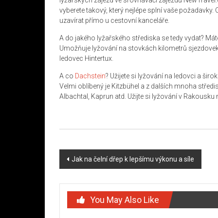
lyžařských zájezd ve srovnávači zájezdů NewTravel.c
vyberete takový, který nejlépe splní vaše požadavky
uzavírat přímo u cestovní kanceláře.
A do jakého lyžařského střediska se tedy vydat? Máte
Umožňuje lyžování na stovkách kilometrů sjezdovek 
ledovec Hintertux.
A co
Dachstein
? Užijete si lyžování na ledovci a ši
Velmi oblíbený je Kitzbühel a z dalších mnoha středi
Albachtal, Kaprun atd. Užijte si lyžování v Rakousku n
Post
Jak na čelní dřep k lepšímu výkonu a síle
navigation
You May Also Like