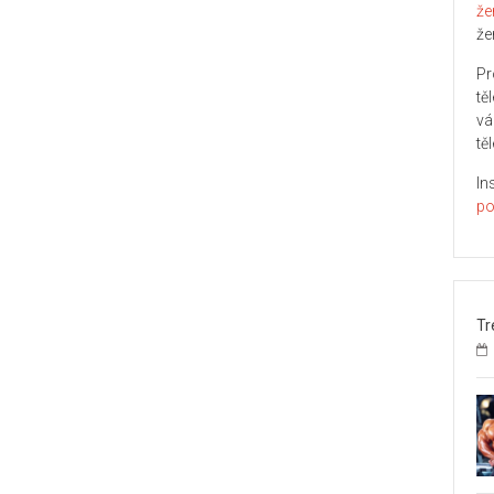
že
že
Pr
tě
vá
těl
In
po
Tr