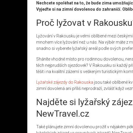
Nechcete spoléhat na to, že bude zima umožňující
Vyjeďte si na zimní dovolenou do zahraničí. Oblí
Proč lyžovat v Rakousku
Lyžování v Rakousku je velmi oblíbené mezi českými př
mnohem více lyžování než u nás. Na výběr máte z mn
snadno si vyberete lyžařský areál podle svých prefer
Sháníte vhodné místo pro rodinnou dovolenou, neradi
těch nejprudších sjezdovek? V Rakousku si každý p
těšit i na kvalitní zázemí s veškerým turistickým kom
Lyžařské zájezdy do Rakouska
jsou také oblíbené kv
zimní dovolená ani příliš neprodraží, zvlášť když vezm
Najděte si lyžařský záj
NewTravel.cz
Také plánujete zimní dovolenou prožít v nějakém pě