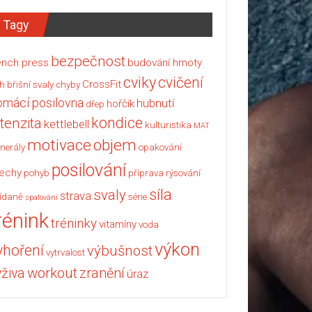
Tagy
bezpečnost
nch press
budování hmoty
cviky
cvičení
CrossFit
h
břišní svaly
chyby
omácí posilovna
hubnutí
hořčík
dřep
kondice
ntenzita
kettlebell
kulturistika
MAT
motivace
objem
nerály
opakování
posilování
echy
pohyb
příprava
rýsování
síla
svaly
strava
ídaně
série
spalování
rénink
tréninky
vitamíny
voda
výkon
yhoření
výbušnost
vytrvalost
workout
ýživa
zranění
úraz